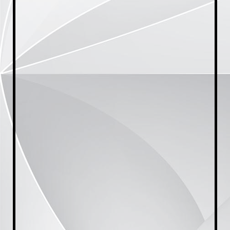
20230928_174158