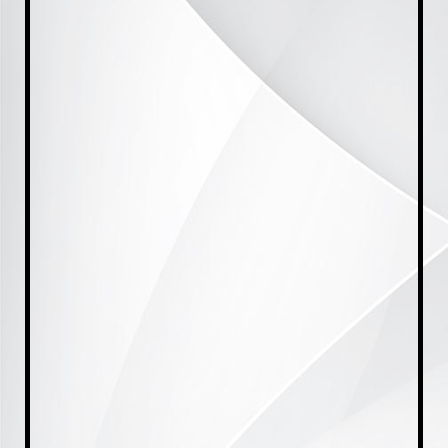
20230928_174129