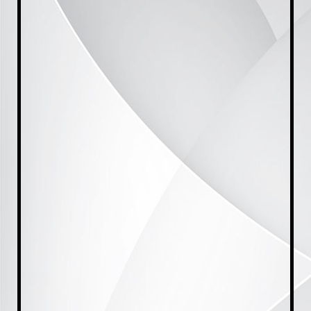
20230921_180426(0)[1]