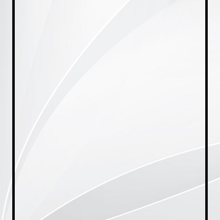
20231005_175317