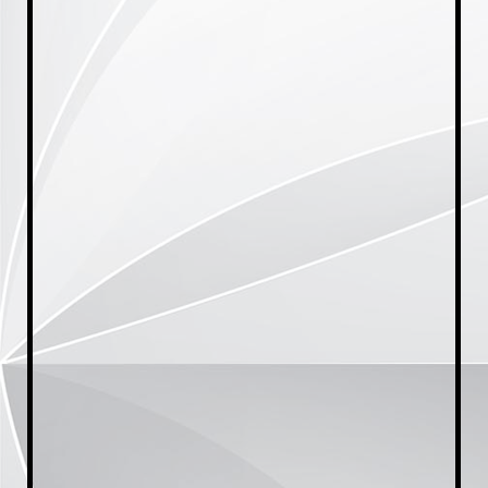
20230921_174640[1]