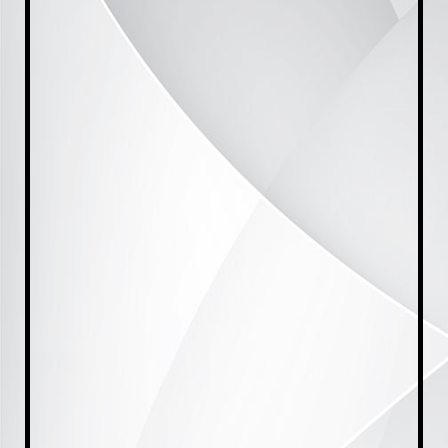
20230921_175322[1]