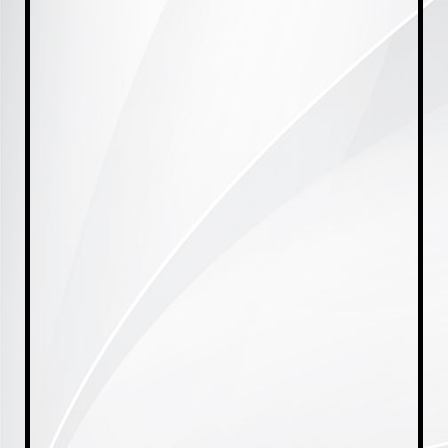
20230921_175444[1]