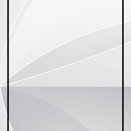
20230921_175036[1]