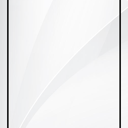
20230921_175712(0)[1]