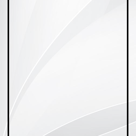
20231005_174917