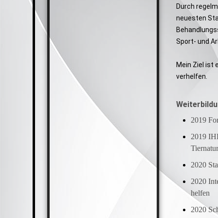
Durch regelm
neuesten Stan
Behandlungss
Sport- und A
Mein Ziel ist
verhelfen.
Weiterbild
2019 For
2019 IHK
Tiernat
2020 Sta
2020 In
helfen
2020 Sch