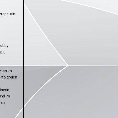
erapeutin.
Hobby
egs,
 ich im
rfolgreich
inerin
und im
 an