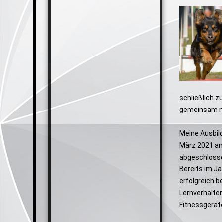
schließlich z
gemeinsam m
Meine Ausbild
März 2021 an
abgeschloss
Bereits im J
erfolgreich b
Lernverhalten
Fitnessgerät