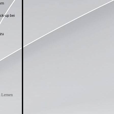
dem
ck-up bei
 zu
m Lernen