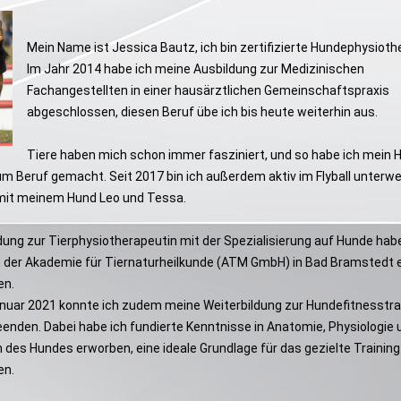
Mein Name ist Jessica Bautz, ich bin zertifizierte Hundephysioth
Im Jahr 2014 habe ich meine Ausbildung zur Medizinischen
Fachangestellten in einer hausärztlichen Gemeinschaftspraxis
abgeschlossen, diesen Beruf übe ich bis heute weiterhin aus.
Tiere haben mich schon immer fasziniert, und so habe ich mein 
um Beruf gemacht. Seit 2017 bin ich außerdem aktiv im Flyball unterw
it meinem Hund Leo und Tessa.
ung zur Tierphysiotherapeutin mit der Spezialisierung auf Hunde habe
 der Akademie für Tiernaturheilkunde (ATM GmbH) in Bad Bramstedt e
en.
anuar 2021 konnte ich zudem meine Weiterbildung zur Hundefitnesstra
eenden. Dabei habe ich fundierte Kenntnisse in Anatomie, Physiologie 
 des Hundes erworben, eine ideale Grundlage für das gezielte Training
en.